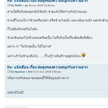
Re: แจ้งเตือน เรื่อง สมดุลของความสนุกกับความยาก
โดย
กิ่งแก้ว
» พุธ 04 ก.ย. 2013 11:58 am
ท่านใดที่ปรับสมดุลกลับได้แล้ว ช่วยแจ้งให้ทราบกันบ้างนะคะ
ท่านที่ไม่แน่ใจว่าข้ามหรือเปล่า หรือข้ามไปแล้ว และกลับมาแล้ว แต่กลัวตัว
ก็ไม่ต้องกังวลเกินไปค่ะ
ข้ามเส้นสนุกไปเข้าแดนเครียดนั้น ไม่ถึงกับเป็นเรื่องผิดเสียทีเดียว
เพราะว่า "ในวิกฤตนั้น ก็มีโอกาส"
เพราะถ้าไม่ข้ามเส้นไป ..... ก็ไม่รู้ว่าเส้นที่ว่าอยู่ตรงไหน
Re: แจ้งเตือน เรื่อง สมดุลของความสนุกกับความยาก
โดย
Sportcer
» อังคาร 17 เม.ย. 2018 3:56 pm
จริงมากครับหมอ ขอบคุณที่ให้ข้อมูลอย่างมาก
เล่นคาสิโนฟรี