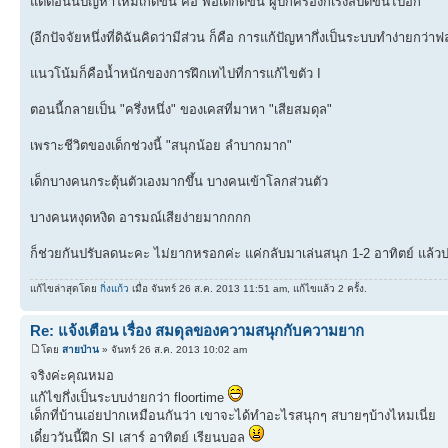
แต่ตอนนี้ปัญหาใหม่เกิดขึ้น คือ พอเด็กดีขึ้น ผู้ปกครองก็เร่งสปีดขึ้นไปอีก
(อีกปัจจัยหนึ่งที่ดิฉันคิดว่ามีส่วน ก็คือ การแก้ปัญหากึ่งเป็นระบบทำง่ายก
แนวโน้มก็คือน้ำหนักของการฝึกเทไปที่การแก้ไขตัว I
ตอนนี้กลายเป็น "ครึ่งหนึ่ง" ของเคสที่มาหา "เสียสมดุล"
เพราะชีวิตของเด็กช่วงนี้ "สนุกน้อย ลำบากมาก"
เด็กบางคนกระตุ้นตัวเองมากขึ้น บางคนเข้าโลกส่วนตัว
บางคนหงุดหงิด อารมณ์เสียง่ายมากกกก
ก็ช่วยกันปรับลดนะคะ ไม่ยากหรอกค่ะ แค่กลับมาเล่นสนุก 1-2 อาทิตย์ แล้วปรั
แก้ไขล่าสุดโดย
กิ่งแก้ว
เมื่อ จันทร์ 26 ส.ค. 2013 11:51 am, แก้ไขแล้ว 2 ครั้ง.
Re: แจ้งเตือน เรื่อง สมดุลของความสนุกกับความยาก
โดย
สายป่าน
» จันทร์ 26 ส.ค. 2013 10:02 am
จริงค่ะคุณหมอ
แก้ไขกึ่งเป็นระบบง่ายกว่า floortime
เด็กที่บ้านเอ่ยปากเหมือนกันว่า เขาจะได้ทำอะไรสนุกๆ สบายๆบ้างไหมเนี่ย
เดี๋ยววันนี้ฝึก SI เสาร์ อาทิตย์ เรียนบอล