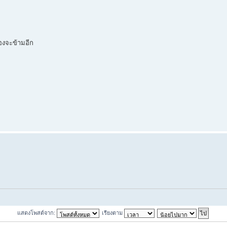
เองจะข้ามอีก
แสดงโพสต์จาก:
เรียงตาม