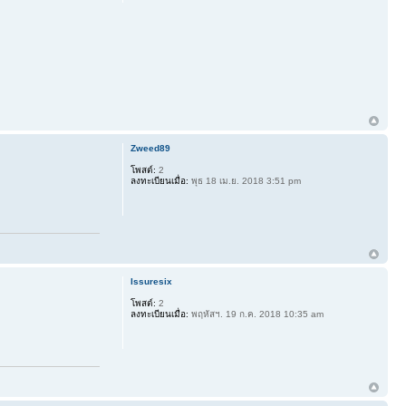
Zweed89
โพสต์:
2
ลงทะเบียนเมื่อ:
พุธ 18 เม.ย. 2018 3:51 pm
Issuresix
โพสต์:
2
ลงทะเบียนเมื่อ:
พฤหัสฯ. 19 ก.ค. 2018 10:35 am