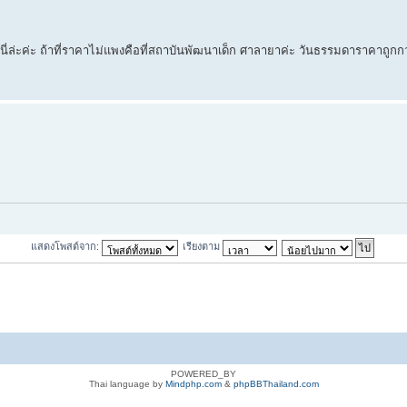
ล่ะค่ะ ถ้าที่ราคาไม่แพงคือที่สถาบันพัฒนาเด็ก ศาลายาค่ะ วันธรรมดาราคาถูกกว่
แสดงโพสต์จาก:
เรียงตาม
POWERED_BY
Thai language by
Mindphp.com
&
phpBBThailand.com