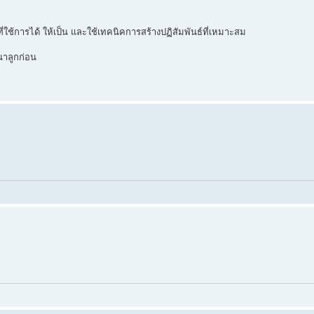
ช้การได้ ให้เป็น และใช้เทคนิคการสร้างปฏิสัมพันธ์ที่เหมาะสม
นาลูกก่อน