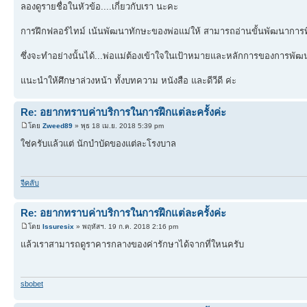
ลองดูรายชื่อในหัวข้อ....เกี่ยวกับเรา นะคะ
การฝึกฟลอร์ไทม์ เน้นพัฒนาทักษะของพ่อแม่ให้ สามารถอ่านขั้นพัฒนาการที่ใ
ซึ่งจะทำอย่างนั้นได้...พ่อแม่ต้องเข้าใจในเป้าหมายและหลักการของการพัฒ
แนะนำให้ศึกษาล่วงหน้า ทั้งบทความ หนังสือ และดีวีดี ค่ะ
Re: อยากทราบค่าบริการในการฝึกแต่ละครั้งค่ะ
โดย
Zweed89
» พุธ 18 เม.ย. 2018 5:39 pm
ใช่ครับแล้วแต่ นักบำบัดของแต่ละโรงบาล
จีคลับ
Re: อยากทราบค่าบริการในการฝึกแต่ละครั้งค่ะ
โดย
Issuresix
» พฤหัสฯ. 19 ก.ค. 2018 2:16 pm
แล้วเราสามารถดูราคารกลางของค่ารักษาได้จากที่ใหนครับ
sbobet