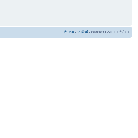
ทีมงาน
•
ลบคุ้กกี้
• เขตเวลา GMT + 7 ชั่วโมง