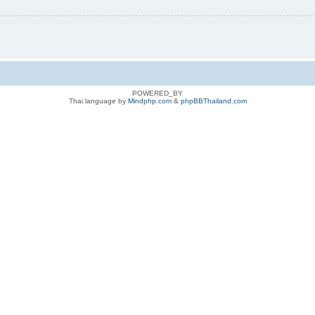
POWERED_BY
Thai language by
Mindphp.com
&
phpBBThailand.com