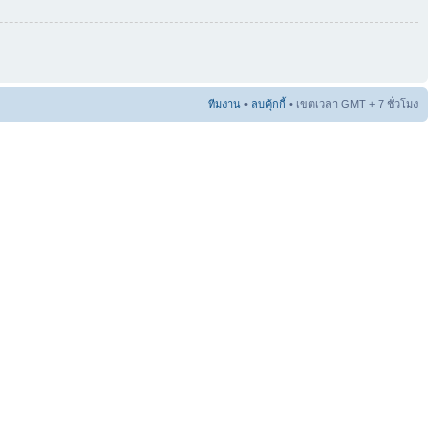
ทีมงาน
•
ลบคุ้กกี้
• เขตเวลา GMT + 7 ชั่วโมง