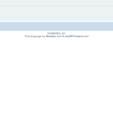
POWERED_BY
Thai language by
Mindphp.com
&
phpBBThailand.com