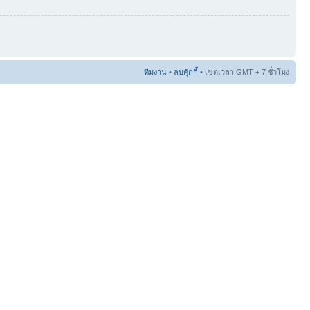
ทีมงาน
•
ลบคุ้กกี้
• เขตเวลา GMT + 7 ชั่วโมง