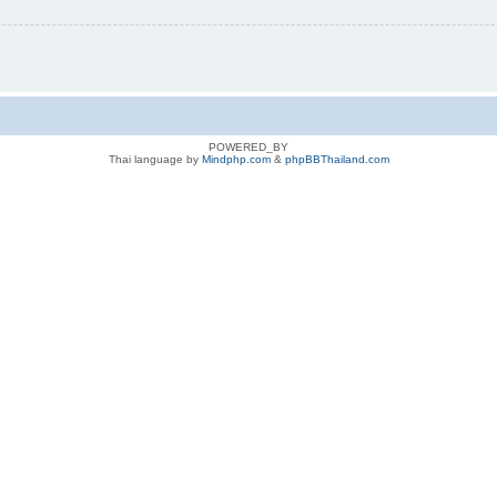
POWERED_BY
Thai language by
Mindphp.com
&
phpBBThailand.com