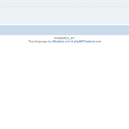
POWERED_BY
Thai language by
Mindphp.com
&
phpBBThailand.com