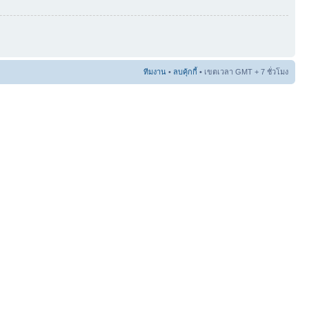
ทีมงาน
•
ลบคุ้กกี้
• เขตเวลา GMT + 7 ชั่วโมง