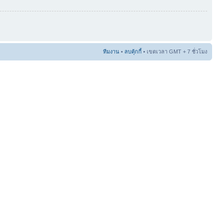
ทีมงาน
•
ลบคุ้กกี้
• เขตเวลา GMT + 7 ชั่วโมง