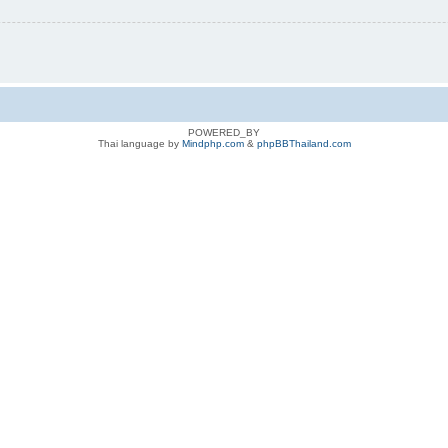
POWERED_BY
Thai language by
Mindphp.com
&
phpBBThailand.com