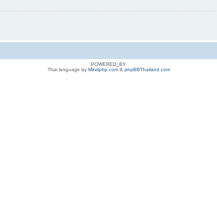
POWERED_BY
Thai language by
Mindphp.com
&
phpBBThailand.com