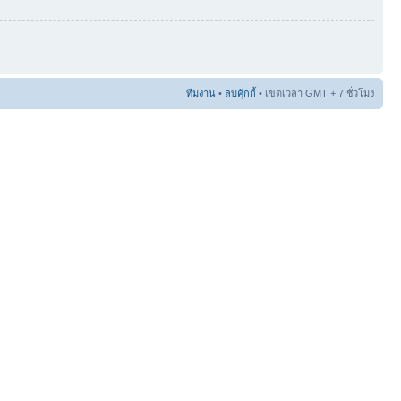
ทีมงาน
•
ลบคุ้กกี้
• เขตเวลา GMT + 7 ชั่วโมง