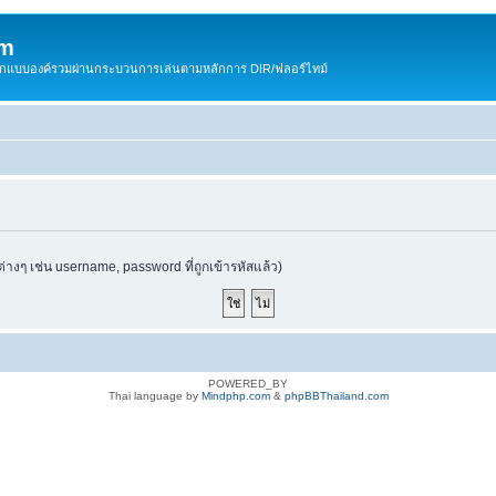
om
สติกแบบองค์รวมผ่านกระบวนการเล่นตามหลักการ DIR/ฟลอร์ไทม์
ต่างๆ เช่น username, password ที่ถูกเข้ารหัสแล้ว)
POWERED_BY
Thai language by
Mindphp.com
&
phpBBThailand.com