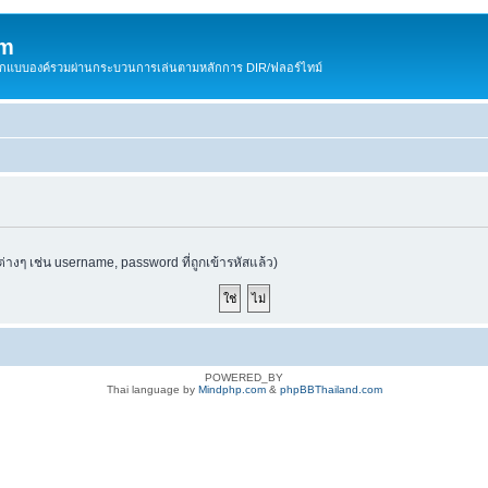
om
สติกแบบองค์รวมผ่านกระบวนการเล่นตามหลักการ DIR/ฟลอร์ไทม์
ต่างๆ เช่น username, password ที่ถูกเข้ารหัสแล้ว)
POWERED_BY
Thai language by
Mindphp.com
&
phpBBThailand.com