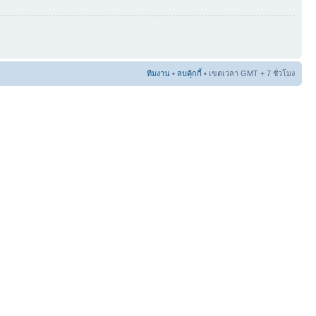
ทีมงาน
•
ลบคุ้กกี้
• เขตเวลา GMT + 7 ชั่วโมง