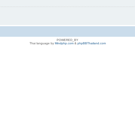
POWERED_BY
Thai language by
Mindphp.com
&
phpBBThailand.com