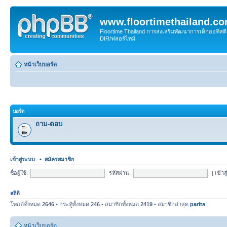
www.floortimethailand.c
Floortime Thailand การส่งเสริมพัฒนาการเด็กออทิ
DIR/ฟลอร์ไทม์
หน้าเว็บบอร์ด
บอร์ด
ถาม-ตอบ
เข้าสู่ระบบ
•
สมัครสมาชิก
ชื่อผู้ใช้:
รหัสผ่าน:
|
เข้าส
สถิติ
โพสต์ทั้งหมด
2646
• กระทู้ทั้งหมด
246
• สมาชิกทั้งหมด
2419
• สมาชิกล่าสุด
parita
หน้าเว็บบอร์ด