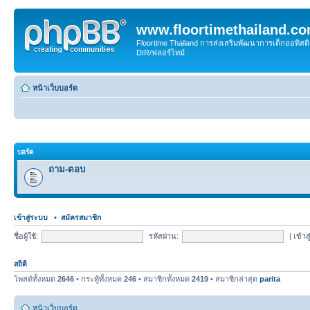
www.floortimethailand.c
Floortime Thailand การส่งเสริมพัฒนาการเด็กออทิ
DIR/ฟลอร์ไทม์
หน้าเว็บบอร์ด
บอร์ด
ถาม-ตอบ
เข้าสู่ระบบ
•
สมัครสมาชิก
ชื่อผู้ใช้:
รหัสผ่าน:
|
เข้าส
สถิติ
โพสต์ทั้งหมด
2646
• กระทู้ทั้งหมด
246
• สมาชิกทั้งหมด
2419
• สมาชิกล่าสุด
parita
หน้าเว็บบอร์ด