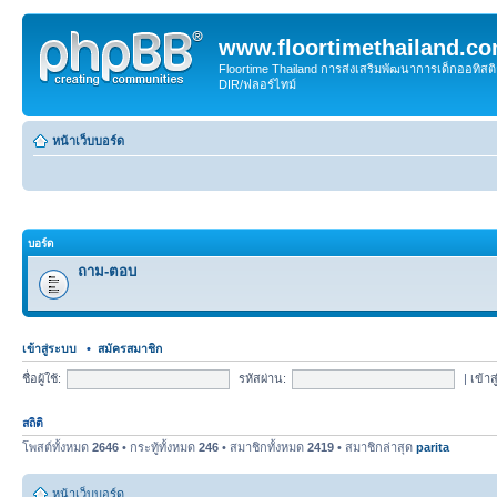
www.floortimethailand.c
Floortime Thailand การส่งเสริมพัฒนาการเด็กออทิ
DIR/ฟลอร์ไทม์
หน้าเว็บบอร์ด
บอร์ด
ถาม-ตอบ
เข้าสู่ระบบ
•
สมัครสมาชิก
ชื่อผู้ใช้:
รหัสผ่าน:
|
เข้าส
สถิติ
โพสต์ทั้งหมด
2646
• กระทู้ทั้งหมด
246
• สมาชิกทั้งหมด
2419
• สมาชิกล่าสุด
parita
หน้าเว็บบอร์ด