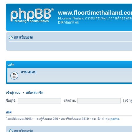
www.floortimethailand.c
Floortime Thailand การส่งเสริมพัฒนาการเด็กออทิ
DIR/ฟลอร์ไทม์
หน้าเว็บบอร์ด
บอร์ด
ถาม-ตอบ
เข้าสู่ระบบ
•
สมัครสมาชิก
ชื่อผู้ใช้:
รหัสผ่าน:
|
เข้าส
สถิติ
โพสต์ทั้งหมด
2646
• กระทู้ทั้งหมด
246
• สมาชิกทั้งหมด
2419
• สมาชิกล่าสุด
parita
หน้าเว็บบอร์ด