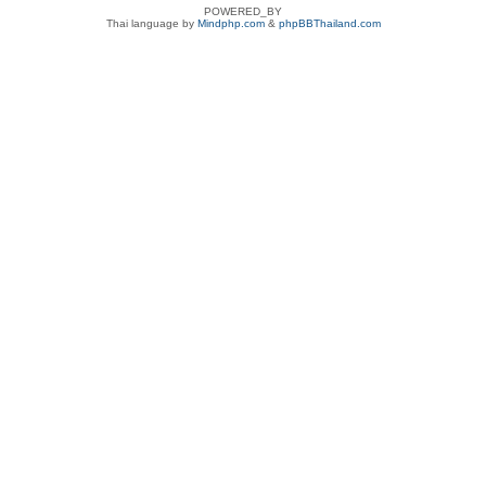
POWERED_BY
Thai language by
Mindphp.com
&
phpBBThailand.com