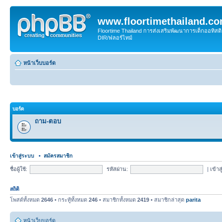
www.floortimethailand.c
Floortime Thailand การส่งเสริมพัฒนาการเด็กออทิ
DIR/ฟลอร์ไทม์
หน้าเว็บบอร์ด
บอร์ด
ถาม-ตอบ
เข้าสู่ระบบ
•
สมัครสมาชิก
ชื่อผู้ใช้:
รหัสผ่าน:
|
เข้าส
สถิติ
โพสต์ทั้งหมด
2646
• กระทู้ทั้งหมด
246
• สมาชิกทั้งหมด
2419
• สมาชิกล่าสุด
parita
หน้าเว็บบอร์ด