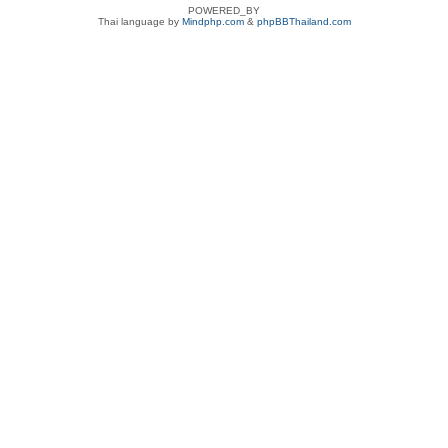
POWERED_BY
Thai language by
Mindphp.com
&
phpBBThailand.com