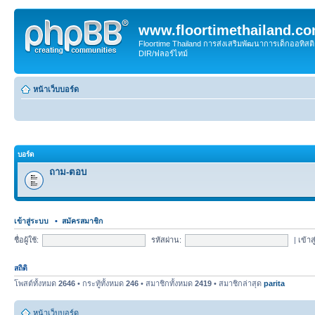
www.floortimethailand.c
Floortime Thailand การส่งเสริมพัฒนาการเด็กออทิ
DIR/ฟลอร์ไทม์
หน้าเว็บบอร์ด
บอร์ด
ถาม-ตอบ
เข้าสู่ระบบ
•
สมัครสมาชิก
ชื่อผู้ใช้:
รหัสผ่าน:
|
เข้าส
สถิติ
โพสต์ทั้งหมด
2646
• กระทู้ทั้งหมด
246
• สมาชิกทั้งหมด
2419
• สมาชิกล่าสุด
parita
หน้าเว็บบอร์ด