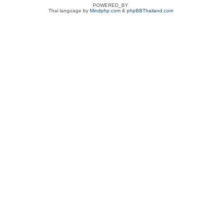
POWERED_BY
Thai language by
Mindphp.com
&
phpBBThailand.com