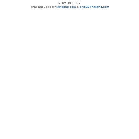
POWERED_BY
Thai language by
Mindphp.com
&
phpBBThailand.com