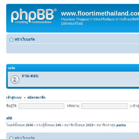
www.floortimethailand.c
Floortime Thailand การส่งเสริมพัฒนาการเด็กออทิ
DIR/ฟลอร์ไทม์
หน้าเว็บบอร์ด
บอร์ด
ถาม-ตอบ
เข้าสู่ระบบ
•
สมัครสมาชิก
ชื่อผู้ใช้:
รหัสผ่าน:
|
เข้าส
สถิติ
โพสต์ทั้งหมด
2646
• กระทู้ทั้งหมด
246
• สมาชิกทั้งหมด
2419
• สมาชิกล่าสุด
parita
หน้าเว็บบอร์ด