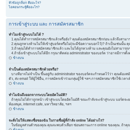
หัวข้อถูกล็อก คืออะไร?
ไอคอนกระทู้คืออะไร?
การเข้าสู่ระบบ และ การสมัครสมาชิก
ทำไมเข้าสู่ระบบไม่ได้ ?
1.คุณได้ทำการสมัครสมาชิกแล้วหรือยัง? คุณต้องสมัครสมาชิกก่อน แล้วจึงสามารถ
2.คุณถูกหวงห้ามไม่ให้เข้าสู่บอร์ดหรือไม่(จะมีข้อความบอกไว้)? ถ้าเป็นเช่นนั้น
3.ถ้าคุณได้ทำการสมัครสมาชิกแล้ว และไม่ได้ถูกหวงห้าม และคุณยังไม่สามารถเข
4.ถ้ายังเข้าสู่ระบบไม่ได้อีก กรุณาติดต่อ administrator ของบอร์ด ว่าอาจมีการตั้งค่
ข้างบน
จำเป็นต้องสมัครสมาชิกด้วยหรือ?
บางทีอาจไม่จำเป็น ขึ้นอยู่กับ administrator ของบอร์ดจะกำหนดไว้ว่า คุณต้องสมั
ตัว, ส่ง email ให้ผู้ใช้อื่น, การสมัครเข้าร่วมกลุ่มผู้ใช้ ฯลฯ.การสมัครสมาชิกใช้เ
ข้างบน
ทำไมฉันถึงออกจากระบบโดยอัตโนมัติ?
ถ้าคุณไม่ได้กาถูกหน้า เข้าสู่ระบบโดยอัตโนมัติ ขณะกำลังจะเข้าสู่ระบบ บอร์ดจะยอม
ห้องสมุด, internet cafe, มหาวิทยาลัย, ฯลฯ
ข้างบน
จะสั่งไม่ให้แสดงชื่อของฉัน ในรายชื่อผู้ที่กำลัง online ได้อย่างไร?
ในข้อมูลส่วนตัวของคุณ คุณจะพบตัวเลือก ซ่อนสถานะการ online ของคุณ. ถ้าคุณเลือ
ข้างบน