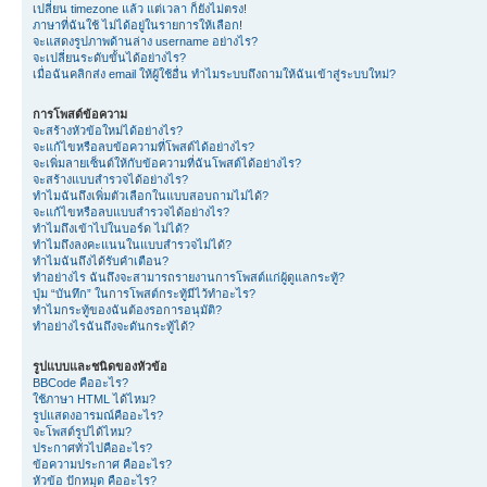
เปลี่ยน timezone แล้ว แต่เวลา ก็ยังไม่ตรง!
ภาษาที่ฉันใช้ ไม่ได้อยู่ในรายการให้เลือก!
จะแสดงรูปภาพด้านล่าง username อย่างไร?
จะเปลี่ยนระดับขั้นได้อย่างไร?
เมื่อฉันคลิกส่ง email ให้ผู้ใช้อื่น ทำไมระบบถึงถามให้ฉันเข้าสู่ระบบใหม่?
การโพสต์ข้อความ
จะสร้างหัวข้อใหม่ได้อย่างไร?
จะแก้ไขหรือลบข้อความที่โพสต์ได้อย่างไร?
จะเพิ่มลายเซ็นต์ให้กับข้อความที่ฉันโพสต์ได้อย่างไร?
จะสร้างแบบสำรวจได้อย่างไร?
ทำไมฉันถึงเพิ่มตัวเลือกในแบบสอบถามไม่ได้?
จะแก้ไขหรือลบแบบสำรวจได้อย่างไร?
ทำไมถึงเข้าไปในบอร์ด ไม่ได้?
ทำไมถึงลงคะแนนในแบบสำรวจไม่ได้?
ทำไมฉันถึงได้รับคำเตือน?
ทำอย่างไร ฉันถึงจะสามารถรายงานการโพสต์แก่ผู้ดูแลกระทู้?
ปุ่ม “บันทึก” ในการโพสต์กระทู้มีไว้ทำอะไร?
ทำไมกระทู้ของฉันต้องรอการอนุมัติ?
ทำอย่างไรฉันถึงจะดันกระทู้ได้?
รูปแบบและชนิดของหัวข้อ
BBCode คืออะไร?
ใช้ภาษา HTML ได้ไหม?
รูปแสดงอารมณ์คืออะไร?
จะโพสต์รูปได้ไหม?
ประกาศทั่วไปคืออะไร?
ข้อความประกาศ คืออะไร?
หัวข้อ ปักหมุด คืออะไร?