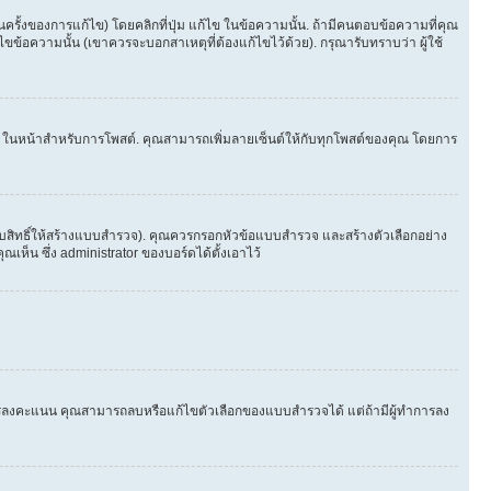
้งของการแก้ไข) โดยคลิกที่ปุ่ม แก้ไข ในข้อความนั้น. ถ้ามีคนตอบข้อความที่คุณ
ขข้อความนั้น (เขาควรจะบอกสาเหตุที่ต้องแก้ไขไว้ด้วย). กรุณารับทราบว่า ผู้ใช้
็นต์ ในหน้าสำหรับการโพสต์. คุณสามารถเพิ่มลายเซ็นต์ให้กับทุกโพสต์ของคุณ โดยการ
ับสิทธิ์ให้สร้างแบบสำรวจ). คุณควรกรอกหัวข้อแบบสำรวจ และสร้างตัวเลือกอย่าง
ห็น ซึ่ง administrator ของบอร์ดได้ตั้งเอาไว้
ีใครลงคะแนน คุณสามารถลบหรือแก้ไขตัวเลือกของแบบสำรวจได้ แต่ถ้ามีผู้ทำการลง