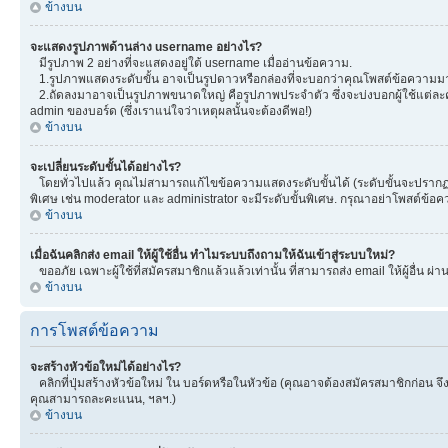
ข้างบน
จะแสดงรูปภาพด้านล่าง username อย่างไร?
มีรูปภาพ 2 อย่างที่จะแสดงอยู่ใต้ username เมื่ออ่านข้อความ.
1.รูปภาพแสดงระดับขั้น อาจเป็นรูปดาวหรือกล่องที่จะบอกว่าคุณโพสต์ข้อความมา
2.ถัดลงมาอาจเป็นรูปภาพขนาดใหญ่ คือรูปภาพประจำตัว ซึ่งจะบ่งบอกผู้ใช้แต่ละคน
admin ของบอร์ด (ซึ่งเราแน่ใจว่าเหตุผลนั้นจะต้องดีพอ!)
ข้างบน
จะเปลี่ยนระดับขั้นได้อย่างไร?
โดยทั่วไปแล้ว คุณไม่สามารถแก้ไขข้อความแสดงระดับขั้นได้ (ระดับขั้นจะปรากฏอยู
พิเศษ เช่น moderator และ administrator จะมีระดับขั้นพิเศษ. กรุณาอย่าโพสต์ข้
ข้างบน
เมื่อฉันคลิกส่ง email ให้ผู้ใช้อื่น ทำไมระบบถึงถามให้ฉันเข้าสู่ระบบใหม่?
ขออภัย เฉพาะผู้ใช้ที่สมัครสมาชิกแล้วแล้วเท่านั้น ที่สามารถส่ง email ให้ผู้อื่น ผ่
ข้างบน
การโพสต์ข้อความ
จะสร้างหัวข้อใหม่ได้อย่างไร?
คลิกที่ปุ่มสร้างหัวข้อใหม่ ใน บอร์ดหรือในหัวข้อ (คุณอาจต้องสมัครสมาชิกก่อน 
คุณสามารถละคะแนน, ฯลฯ.)
ข้างบน