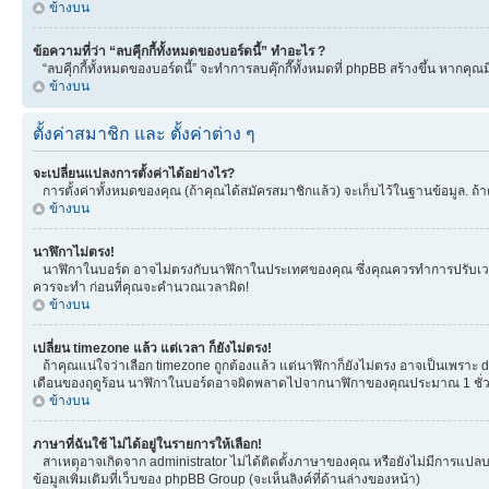
ข้างบน
ข้อความที่ว่า “ลบคุีกกี้ทั้งหมดของบอร์ดนี้” ทำอะไร ?
“ลบคุีกกี้ทั้งหมดของบอร์ดนี้” จะทำการลบคุ๊กกี๊ทั้งหมดที่ phpBB สร้างขึ้น หาก
ข้างบน
ตั้งค่าสมาชิก และ ตั้งค่าต่าง ๆ
จะเปลี่ยนแปลงการตั้งค่าได้อย่างไร?
การตั้งค่าทั้งหมดของคุณ (ถ้าคุณได้สมัครสมาชิกแล้ว) จะเก็บไว้ในฐานข้อมูล. ถ้าต
ข้างบน
นาฬิกาไม่ตรง!
นาฬิกาในบอร์ด อาจไม่ตรงกับนาฬิกาในประเทศของคุณ ซึ่งคุณควรทำการปรับเวลา โดยเ
ควรจะทำ ก่อนที่คุณจะคำนวณเวลาผิด!
ข้างบน
เปลี่ยน timezone แล้ว แต่เวลา ก็ยังไม่ตรง!
ถ้าคุณแน่ใจว่าเลือก timezone ถูกต้องแล้ว แต่นาฬิกาก็ยังไม่ตรง อาจเป็นเพราะ day
เดือนของฤดูร้อน นาฬิกาในบอร์ดอาจผิดพลาดไปจากนาฬิกาของคุณประมาณ 1 ชั่ว
ข้างบน
ภาษาที่ฉันใช้ ไม่ได้อยู่ในรายการให้เลือก!
สาเหตุอาจเกิดจาก administrator ไม่ได้ติดตั้งภาษาของคุณ หรือยังไม่มีการแปลบ
ข้อมูลเพิ่มเติมที่เว็บของ phpBB Group (จะเห็นลิงค์ที่ด้านล่างของหน้า)