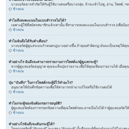
บางบอร์ดอาจจำกัดให้กับผู้ใช้บางคนหรือบางกลุ่ม. ถ้าจะเข้าไปดู, อ่าน, โพสต์,
ข้างบน
ทำไมถึงลงคะแนนในแบบสำรวจไม่ได้?
เฉพาะผู้ใช้ที่สมัครสมาชิกแล้วเท่านั้น ที่สามารถลงคะแนนในแบบสำรวจ (เพื่อป้อ
ข้างบน
ทำไมฉันถึงได้รับคำเตือน?
บางบอร์ดผู้ดูแลระบบกำหนดกฏบางอย่างขึ้น ถ้าคุณทำผิดกฏ มันจะเป็นเหตุให้คุณได
ข้างบน
ทำอย่างไร ฉันถึงจะสามารถรายงานการโพสต์แก่ผู้ดูแลกระทู้?
หากผู้ดูแลบอร์ดอนุญาต คุณจะเห็นปุ่มรายงาน เพื่อให้คุณเขียนรายงานได้ เมื่อ
ข้างบน
ปุ่ม “บันทึก” ในการโพสต์กระทู้มีไว้ทำอะไร?
อนุณาตให้บันทึกข้อความเพื่อให้สามารถนำมาแก้ไขหรือใช้งานต่อได้
ข้างบน
ทำไมกระทู้ของฉันต้องรอการอนุมัติ?
ผู้ดูแลบอร์ดต้องการกรอกข้อความที่คุณโพสต์ก่อน อาจเป็นไปได้ว่าผู้ดุแลบอร์ดให้
ข้างบน
ทำอย่างไรฉันถึงจะดันกระทู้ได้?
โดยการคลิกที่ “ดันกระทู้” จะแสดง “ดันกระทู้” นั้นคือกระทู้ที่คุณต้องการได้ไปแ