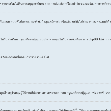
 ฯลฯ คุณจะต้องได้รับการอนุญาตพิเศษ จาก moderator หรือ admin ของบอร์ด. คุณควรติดต
งกันผลคะแนนที่ไม่ตรงความจริง). ถ้าคุณสมัครสมาชิกแล้ว แต่ยังไม่สามารถลงคะแนนได้ บ
้รับคำเตือน กรุณาติดต่อผู้ดูแลบอร์ด หากคุณได้รับคำแจ้งเตือน ทาง phpBB ไม่สามารถ
คุณคลิกจะพบกับขั้นตอนการรายงานต่อไป
คุณไปอยู่ในกลุ่มผู้ใช้งานที่ต้องการการตรวจสอบก่อน กรุณาติดต่อผู้ดูแลบอร์ดสำหรับราย
สดงด้านบนสุดของบอร์ดแล้วอย่างไรก็ตาม หากคุณไม่เห็นกระทู้นั้น ให้ลองอ่านกฏของบอร์ดว่