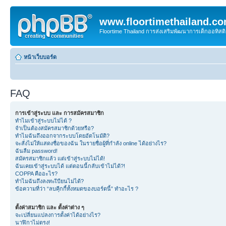
www.floortimethailand.c
Floortime Thailand การส่งเสริมพัฒนาการเด็กออทิ
หน้าเว็บบอร์ด
FAQ
การเข้าสู่ระบบ และ การสมัครสมาชิก
ทำไมเข้าสู่ระบบไม่ได้ ?
จำเป็นต้องสมัครสมาชิกด้วยหรือ?
ทำไมฉันถึงออกจากระบบโดยอัตโนมัติ?
จะสั่งไม่ให้แสดงชื่อของฉัน ในรายชื่อผู้ที่กำลัง online ได้อย่างไร?
ฉันลืม password!
สมัครสมาชิกแล้ว แต่เข้าสู่ระบบไม่ได้!
ฉันเคยเข้าสู่ระบบได้ แต่ตอนนี้กลับเข้าไม่ได้?!
COPPA คืออะไร?
ทำไมฉันถึงลงทะเีบียนไม่ได้?
ข้อความที่ว่า “ลบคุีกกี้ทั้งหมดของบอร์ดนี้” ทำอะไร ?
ตั้งค่าสมาชิก และ ตั้งค่าต่าง ๆ
จะเปลี่ยนแปลงการตั้งค่าได้อย่างไร?
นาฬิกาไม่ตรง!