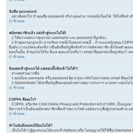
ฉันลืม password!
อย่าเพิ่งตกใจ! ถ้าคุณลืม password จริงๆ คุณสามารถขออันใหม่ได้. ให้ไปที่หน้าส
ข้างบน
สมัครสมาชิกแล้ว แต่เข้าสู่ระบบไม่ได้!
1.ให้ตรวจสอบว่าคุณกรอก username และ password ที่ถูกต้อง.
2.ถ้าคุณกรอกถูกแล้ว อาจเกิดจากหนึ่งในสองสาเหตุนี้. - ถ้าระบบสนับสนุน COPPA ได
ยืนยัน บางบอร์ดจะต้องมีการยืนยันชื่อบัญชีหลังทำการสมัครสมาชิก ทั้งโดยตัวคุณเอ
ตอนในนั้น, ถ้าคุณไม่ได้รับ อีเมล คุณแน่ใจหรือว่า email ที่คุณกรอกนั้นถูกต้อง? เห
ข้างบน
ฉันเคยเข้าสู่ระบบได้ แต่ตอนนี้กลับเข้าไม่ได้?!
สาเหตุส่วนมากคือ
1.คุณป้อน username หรือ password ผิด (กรุณากลับไปตรวจสอบ email ที่คุณได้ร
2.Administrator ได้ลบชื่อบัญชีของคุณด้วยสาเหตุบางประการ อาจเพราะคุณไม่ได้โพ
ข้างบน
COPPA คืออะไร?
COPPA, หรือ the Child Online Privacy and Protection Act of 1998, เป็นกฏหมายค
มีความจำเป็นต้องสมัครสมาชิกเพื่อเข้าชมเวบไซต์ แต่ต้องระบุชื่อผู้ปกครองด้วย แต
ข้างบน
ทำไมฉันถึงลงทะเีบียนไม่ได้?
เป็นไปได้ว่าผู้ดูแลระบบได้แบน IP Address หรือ ไม่อนุญาตให้ใช้ชื่อ Username