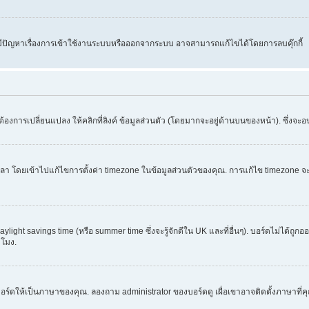
คุณมีปัญหาเรื่องการเข้าใช้งานระบบหรือออกจากระบบ อาจสามารถแก้ไขได้โดยการลบคุ๊กกี้
้องการเปลี่ยนแปลง ให้คลิกที่ลิงค์ ข้อมูลส่วนตัว (โดยมากจะอยู่ด้านบนของหน้า). ซึ่งจะ
ข้าไปแก้ไขการตั้งค่า timezone ในข้อมูลส่วนตัวของคุณ. การแก้ไข timezone จะใช้ได้กั
light savings time (หรือ summer time ซึ่งจะรู้จักดีใน UK และที่อื่นๆ). บอร์ดไม่ได้ถูก
โมง.
อร์ดให้เป็นภาษาของคุณ. ลองถาม administrator ของบอร์ดดู เผื่อเขาอาจติดตั้งภาษาที่ค